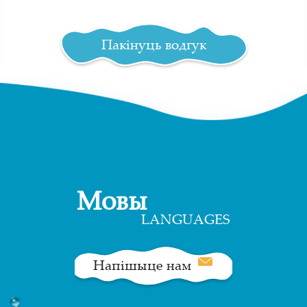
Пакінуць водгук
Мовы
LANGUAGES
Напішыце нам