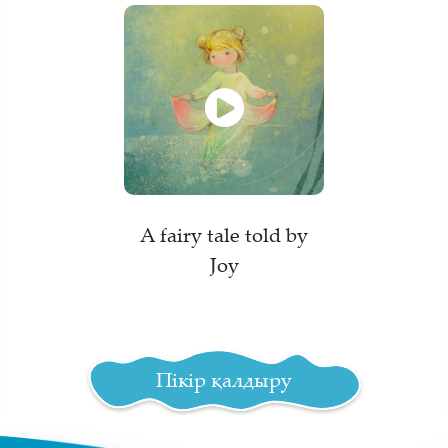
A fairy tale told by
Joy
Пікір қалдыру