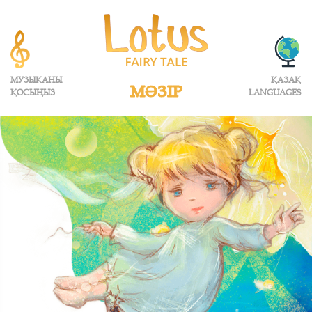
МУЗЫКАНЫ
ҚАЗАҚ
МӘЗІР
ҚОСЫҢЫЗ
LANGUAGES