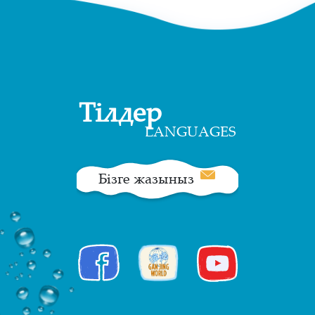
Тілдер
LANGUAGES
Бізге жазыныз