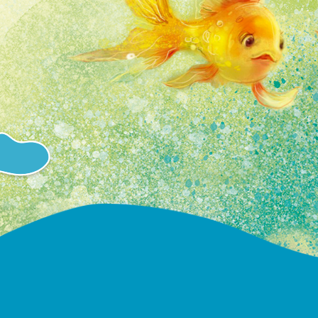
ικό πράγμα
εκόμαστε
Καρολίνα Ν.