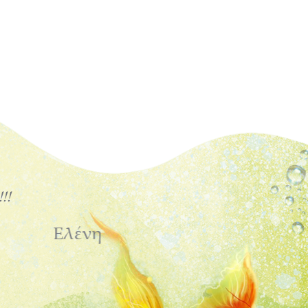
ία, που
Είναι το
τε και η
3χρονης εγγο
 στα παιδιά
για αυτό το 
ναι μια
ιάκριση
ακό, και