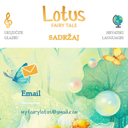
UKLJUČITE
HRVATSKI
SADRŽAJ
GLAZBU
LANGUAGES
Email
myfairylotus@gmail.com