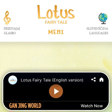
PREDVAJAJ
SLOVENŠČINA
MENI
GLASBO
LANGUAGES