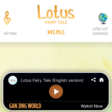
TIẾNG VIỆT
MENU
BẬT NHẠC
LANGUAGES